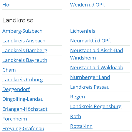
Hof
Weiden i.d.OPf.
Landkreise
Amberg-Sulzbach
Lichtenfels
Landkreis Ansbach
Neumarkt i.d.OPf.
Landkreis Bamberg
Neustadt a.d.Aisch-Bad
Windsheim
Landkreis Bayreuth
Neustadt a.d.Waldnaab
Cham
Nürnberger Land
Landkreis Coburg
Landkreis Passau
Deggendorf
Regen
Dingolfing-Landau
Landkreis Regensburg
Erlangen-Höchstadt
Roth
Forchheim
Rottal-Inn
Freyung-Grafenau