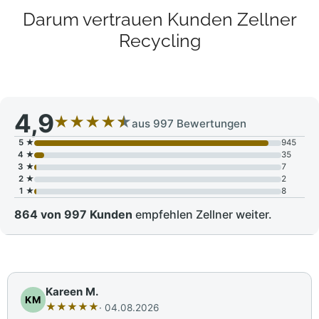
Darum vertrauen Kunden Zellner
Recycling
4,9
★
★
★
★
★
aus 997 Bewertungen
5 ★
945
4 ★
35
3 ★
7
2 ★
2
1 ★
8
864 von 997 Kunden
empfehlen Zellner weiter.
Kareen M.
KM
★
★
★
★
★
· 04.08.2026